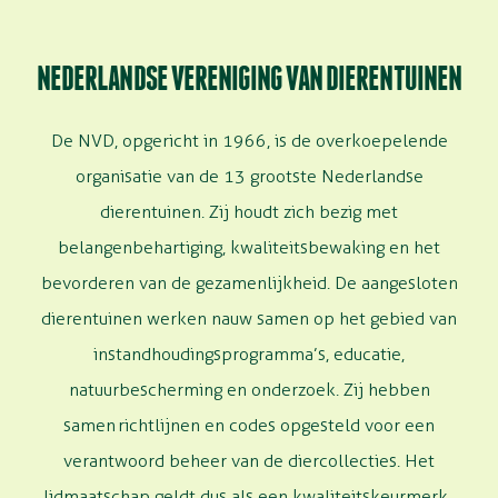
NEDERLANDSE VERENIGING VAN DIERENTUINEN
De
NVD
, opgericht in 1966,
is de overkoepelende
organisatie
van
de
1
3 grootste Nederlandse
dierentuinen
.
Zij houdt zich bezig met
belangenbehartiging, kwaliteitsbewaking en het
bevorderen van de gezamenlijkheid. De
aangesloten
dierentuinen werken nauw samen op het gebied van
instandhoudings
programma’s, educatie,
natuurbescherming en onderzoek.
Zij
hebben
samen richtlijnen en codes opgesteld voor een
verantwoord beheer van de diercollecties
.
Het
lidmaatschap geldt dus als
een kwaliteitskeurmerk.