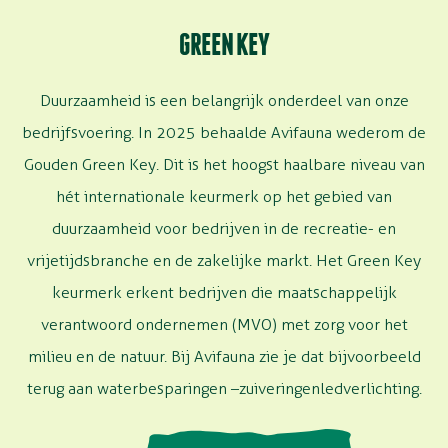
GREEN KEY
Duurzaamheid is een belangrijk onderdeel van onze
bedrijfsvoering. In 2025
behaalde Avifauna wederom de
Gouden Green
Key
. Dit is het hoogst haalbare niveau van
hét internationale keurmerk op het gebied van
duurzaamheid voor bedrijven in de recreatie- en
vrijetijdsbranche en de zakelijke markt.
Het Green
Key
keurmerk erkent bedrijven die maatschappelijk
verantwoord ondernemen (MVO) met zorg voor
het
milieu
en
de natuur.
Bij Avifauna
zie je dat
bijvoorbeeld
terug aan
waterbesparing
en –
zuivering
en
ledverlichting
.