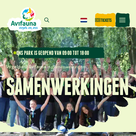
TICKETS
ONS PARK IS GEOPEND VAN 09:00 TOT 18:00
Vogelpark Avifauna
|
Samenwerkingen
SAMENWERKINGEN