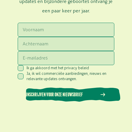
updates en bijzondere geboortes ontvang je
een paar keer per jaar.
Voornaam
Achternaam
Email
Ik ga akkoord met het privacy beleid
Consent
(Vereist)
Ja, ik wil commerciële aanbiedingen, nieuws en
Consent
(Vereist)
relevante updates ontvangen.
INSCHRIJVEN VOOR ONZE NIEUWSBRIEF