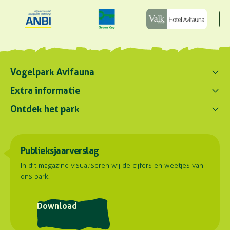
Vogelpark Avifauna
Contact ons
Extra informatie
0172 - 256 256
Ontdek het park
Parkregelement
contact@avifauna.nl
Verslaglegging
Belevenissen
Duurzaamheid
Parkadres
Onze dieren
Publieksjaarverslag
Samenwerkingen
Hoorn 59
Plattegrond
2404 HG Alphen aan den Rijn
Contact
In dit magazine visualiseren wij de cijfers en weetjes van
ons park.
Routebeschrijving
Postadres
Download
Stuyvesantlaan 23
2404 XN Alphen aan den Rijn