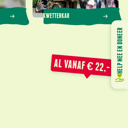
KWETTERKAR
HELP MEE EN DONEER
AL VANAF € 22,- P.P.