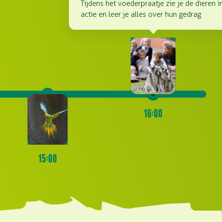
Tijdens het voederpraatje zie je de dieren i
actie en leer je alles over hun gedrag
16:00
15:00