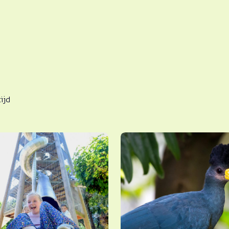
ijd
Tropenhal