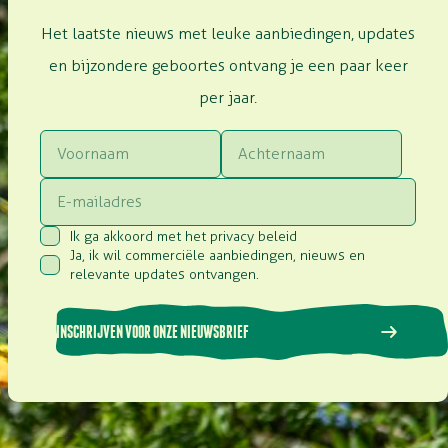
Het laatste nieuws met leuke aanbiedingen, updates
en bijzondere geboortes ontvang je een paar keer
per jaar.
Voornaam
Achternaam
Email
Ik ga akkoord met het privacy beleid
Consent
(Vereist)
Ja, ik wil commerciële aanbiedingen, nieuws en
Consent
(Vereist)
relevante updates ontvangen.
INSCHRIJVEN VOOR ONZE NIEUWSBRIEF