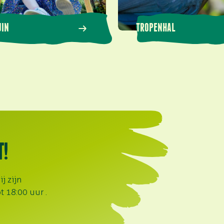
UIN
TROPENHAL
T!
j zijn
t 18:00 uur .