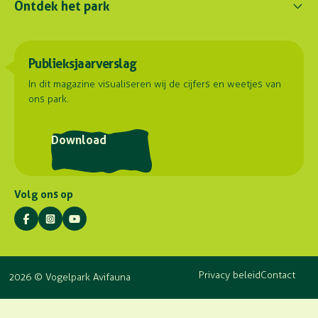
Ontdek het park
Parkregelement
contact@avifauna.nl
Verslaglegging
Belevenissen
Duurzaamheid
Parkadres
Onze dieren
Publieksjaarverslag
Samenwerkingen
Hoorn 59
Plattegrond
2404 HG Alphen aan den Rijn
Contact
In dit magazine visualiseren wij de cijfers en weetjes van
ons park.
Routebeschrijving
Postadres
Download
Stuyvesantlaan 23
2404 XN Alphen aan den Rijn
Volg ons op
Privacy beleid
Contact
2026 © Vogelpark Avifauna