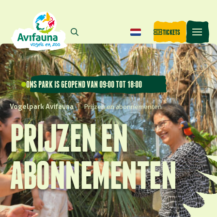
TICKETS
ONS PARK IS GEOPEND VAN 09:00 TOT 18:00
Vogelpark Avifauna
|
Prijzen en abonnementen
PRIJZEN EN
ABONNEMENTEN