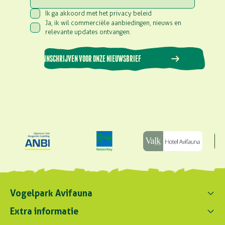
Ik ga akkoord met het privacy beleid
Consent
(Vereist)
Ja, ik wil commerciële aanbiedingen, nieuws en
Consent
(Vereist)
relevante updates ontvangen.
INSCHRIJVEN VOOR ONZE NIEUWSBRIEF
Vogelpark Avifauna
Contact ons
Extra informatie
0172 - 256 256