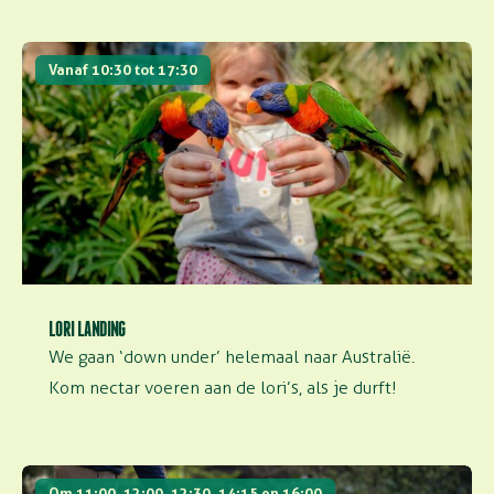
Lori landing
Vanaf 10:30 tot 17:30
LORI LANDING
We gaan ‘down under’ helemaal naar Australië.
Kom nectar voeren aan de lori’s, als je durft!
Voederpraatjes
Om 11:00, 12:00, 12:30, 14:15 en 16:00