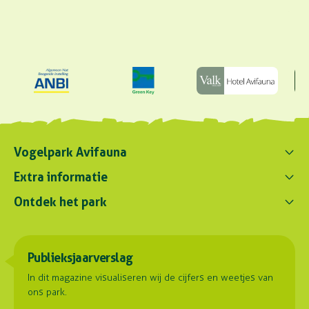
Vogelpark Avifauna
Contact ons
Extra informatie
0172 - 256 256
Ontdek het park
Parkregelement
contact@avifauna.nl
Verslaglegging
Belevenissen
Duurzaamheid
Parkadres
Onze dieren
Publieksjaarverslag
Samenwerkingen
Hoorn 59
Plattegrond
2404 HG Alphen aan den Rijn
Contact
In dit magazine visualiseren wij de cijfers en weetjes van
ons park.
Routebeschrijving