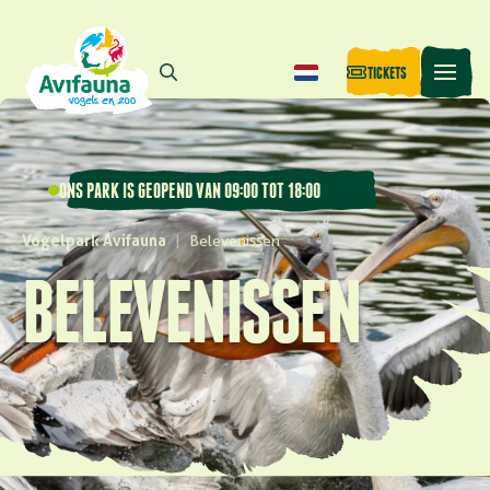
TICKETS
ONS PARK IS GEOPEND VAN 09:00 TOT 18:00
Vogelpark Avifauna
|
Belevenissen
BELEVENISSEN