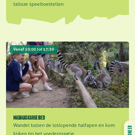
talloze speeltoestellen
Madagaskargebied
Vanaf 10:00 tot 17:30
MADAGASKARGEBIED
Wandel tussen de loslopende halfapen en kom
kijken bij het voederpraatje