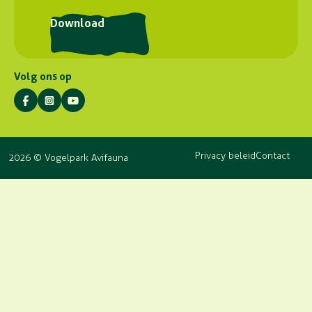
Postadres
Download
Stuyvesantlaan 23
2404 XN Alphen aan den Rijn
Volg ons op
Privacy beleid
Contact
2026 © Vogelpark Avifauna