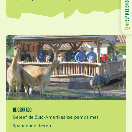
HELP MEE EN DONEER
De Cerrado
DE CERRADO
Beleef de Zuid-Amerikaanse pampa met
spannende dieren