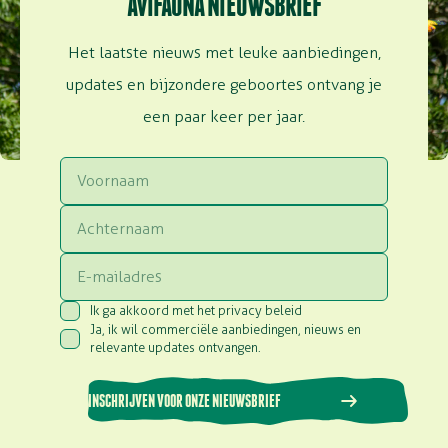
AVIFAUNA NIEUWSBRIEF
Het laatste nieuws met leuke aanbiedingen,
updates en bijzondere geboortes ontvang je
een paar keer per jaar.
Voornaam
Achternaam
Email
Ik ga akkoord met het privacy beleid
Consent
(Vereist)
Ja, ik wil commerciële aanbiedingen, nieuws en
Consent
(Vereist)
relevante updates ontvangen.
INSCHRIJVEN VOOR ONZE NIEUWSBRIEF