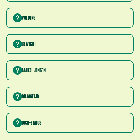
MADAGASKAR
VOEDING
VRUCHTEN, BLADEREN EN INSECTEN
GEWICHT
2 TOT 3 KILOGRAM
AANTAL JONGEN
1 TOT 2 JONGEN PER WORP
DRAAGTIJD
135 DAGEN
IUCN-STATUS