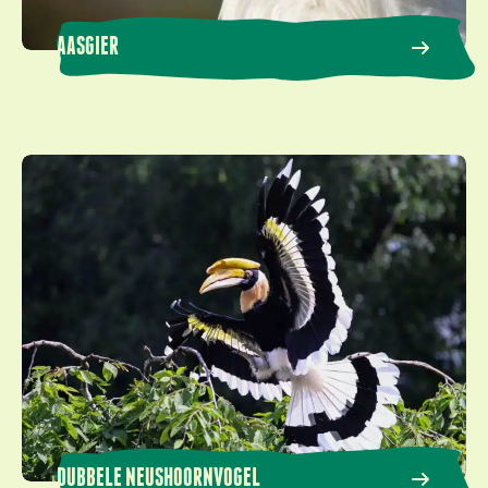
AASGIER
Dubbele neushoornvogel
DUBBELE NEUSHOORNVOGEL