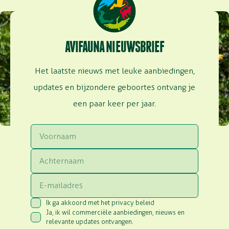
AVIFAUNA NIEUWSBRIEF
Het laatste nieuws met leuke aanbiedingen,
updates en bijzondere geboortes ontvang je
een paar keer per jaar.
Voornaam
Achternaam
Email
Ik ga akkoord met het privacy beleid
Consent
(Vereist)
Ja, ik wil commerciële aanbiedingen, nieuws en
Consent
(Vereist)
relevante updates ontvangen.