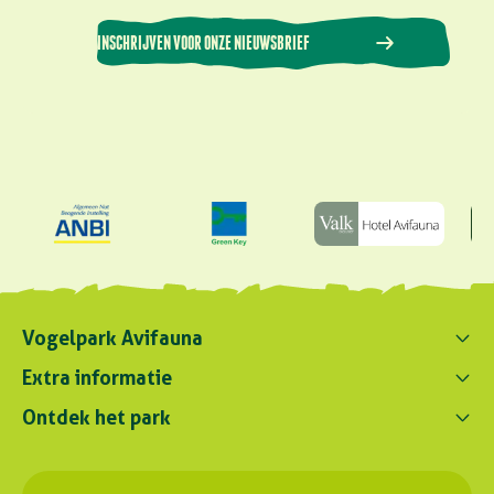
INSCHRIJVEN VOOR ONZE NIEUWSBRIEF
Vogelpark Avifauna
Contact ons
Extra informatie
0172 - 256 256
Ontdek het park
Parkregelement
contact@avifauna.nl
Verslaglegging
Belevenissen
Duurzaamheid
Parkadres
Onze dieren