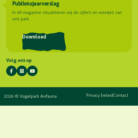
Publieksjaarverslag
Samenwerkingen
Hoorn 59
Plattegrond
2404 HG Alphen aan den Rijn
Contact
In dit magazine visualiseren wij de cijfers en weetjes van
ons park.
Routebeschrijving
Postadres
Download
Stuyvesantlaan 23
2404 XN Alphen aan den Rijn
Volg ons op
Privacy beleid
Contact
2026 © Vogelpark Avifauna