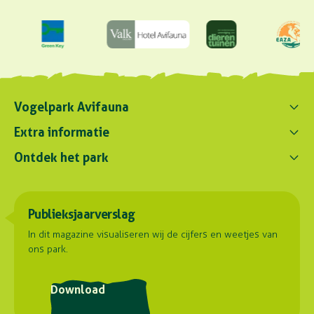
Vogelpark Avifauna
Contact ons
Extra informatie
0172 - 256 256
Ontdek het park
Parkregelement
contact@avifauna.nl
Verslaglegging
Belevenissen
Duurzaamheid
Parkadres
Onze dieren
Publieksjaarverslag
Samenwerkingen
Hoorn 59
Plattegrond
2404 HG Alphen aan den Rijn
Contact
In dit magazine visualiseren wij de cijfers en weetjes van
ons park.
Routebeschrijving
Postadres
Download
Stuyvesantlaan 23