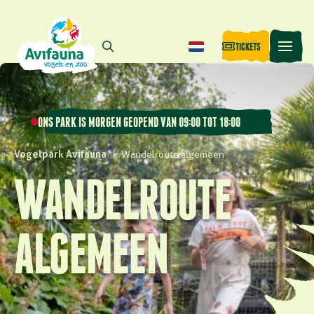
TICKETS
ONS PARK IS MORGEN GEOPEND VAN 09:00 TOT 18:00
Vogelpark Avifauna
|
Wandelroute algemeen
WANDELROUTE
ALGEMEEN