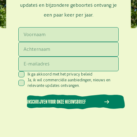
updates en bijzondere geboortes ontvang je
een paar keer per jaar.
Voornaam
Achternaam
Email
Ik ga akkoord met het privacy beleid
Consent
(Vereist)
Ja, ik wil commerciële aanbiedingen, nieuws en
Consent
(Vereist)
relevante updates ontvangen.
INSCHRIJVEN VOOR ONZE NIEUWSBRIEF