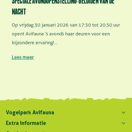
SPECIALE AVONDOPENSTELLING: GELUIDEN VAN DE
NACHT
Op vrijdag 30 januari 2026 van 17:30 tot 20:30 uur
opent Avifauna ’s avonds haar deuren voor een
bijzondere ervaring!…
Lees meer
Vogelpark Avifauna
Contact ons
Extra informatie
0172 - 256 256