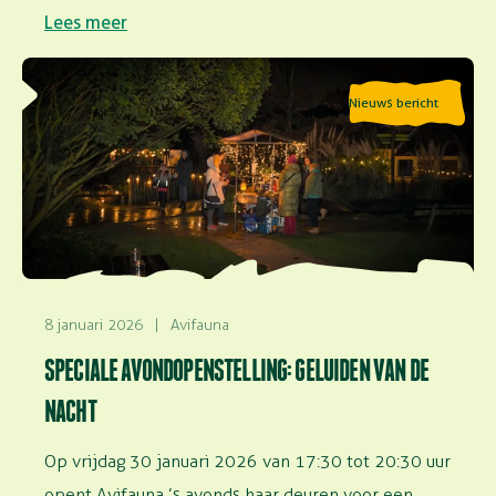
faciliteren onderzoek in…
Lees meer
Lees meer over Speciale avondopenstelling: Geluiden
Nieuws bericht
van de nacht
8 januari 2026
|
Avifauna
SPECIALE AVONDOPENSTELLING: GELUIDEN VAN DE
NACHT
Op vrijdag 30 januari 2026 van 17:30 tot 20:30 uur
opent Avifauna ’s avonds haar deuren voor een