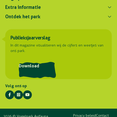
Contact ons
Extra informatie
0172 - 256 256
Ontdek het park
Parkregelement
contact@avifauna.nl
Verslaglegging
Belevenissen
Duurzaamheid
Parkadres
Onze dieren
Publieksjaarverslag
Samenwerkingen
Hoorn 59
Plattegrond
2404 HG Alphen aan den Rijn
Contact
In dit magazine visualiseren wij de cijfers en weetjes van
ons park.
Routebeschrijving
Postadres
Download
Stuyvesantlaan 23
2404 XN Alphen aan den Rijn
Volg ons op
Privacy beleid
Contact
2026 © Vogelpark Avifauna