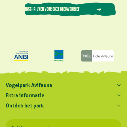
INSCHRIJVEN VOOR ONZE NIEUWSBRIEF
Vogelpark Avifauna
Contact ons
Extra informatie
0172 - 256 256
Ontdek het park
Parkregelement
contact@avifauna.nl
Verslaglegging
Belevenissen
Duurzaamheid
Parkadres
Onze dieren