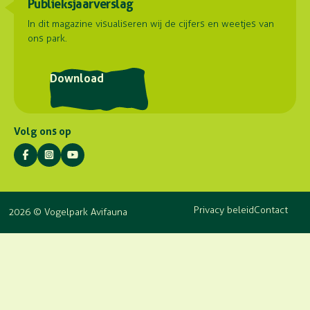
Publieksjaarverslag
Samenwerkingen
Hoorn 59
Plattegrond
2404 HG Alphen aan den Rijn
Contact
In dit magazine visualiseren wij de cijfers en weetjes van
ons park.
Routebeschrijving
Postadres
Download
Stuyvesantlaan 23
2404 XN Alphen aan den Rijn
Volg ons op
Privacy beleid
Contact
2026 © Vogelpark Avifauna