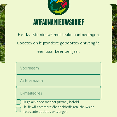
AVIFAUNA NIEUWSBRIEF
Het laatste nieuws met leuke aanbiedingen,
updates en bijzondere geboortes ontvang je
een paar keer per jaar.
Voornaam
Achternaam
Email
Ik ga akkoord met het privacy beleid
Consent
(Vereist)
Ja, ik wil commerciële aanbiedingen, nieuws en
Consent
(Vereist)
relevante updates ontvangen.