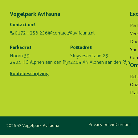
Vogelpark Avifauna
Ext
Contact ons
Par
0172 - 256 256
contact@avifauna.nl
Ver
Duu
Parkadres
Postadres
Sam
Hoorn 59
Stuyvesantlaan 23
Con
2404 HG Alphen aan den Rijn
2404 XN Alphen aan den Rijn
On
Routebeschrijving
Bel
Onz
Pla
Privacy beleid
Contact
2026 © Vogelpark Avifauna