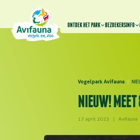
ONTDEK HET PARK
BEZOEKERSINFO
Vogelpark Avifauna
|
NIE
NIEUW! MEET 
17 april 2023
|
Avifauna