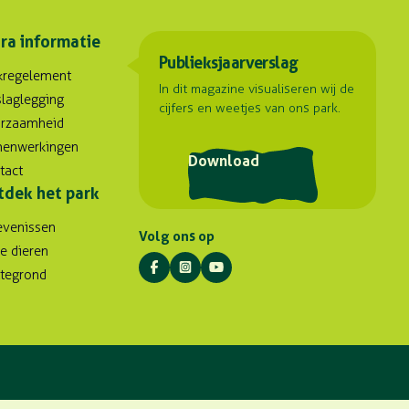
ra informatie
Publieksjaarverslag
kregelement
In dit magazine visualiseren wij de
slaglegging
cijfers en weetjes van ons park.
rzaamheid
enwerkingen
Download
tact
tdek het park
evenissen
Volg ons op
e dieren
ttegrond