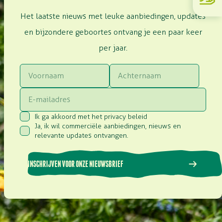
Het laatste nieuws met leuke aanbiedingen, updates
en bijzondere geboortes ontvang je een paar keer
per jaar.
Voornaam
Achternaam
Email
Ik ga akkoord met het privacy beleid
Consent
(Vereist)
Ja, ik wil commerciële aanbiedingen, nieuws en
Consent
(Vereist)
relevante updates ontvangen.
INSCHRIJVEN VOOR ONZE NIEUWSBRIEF