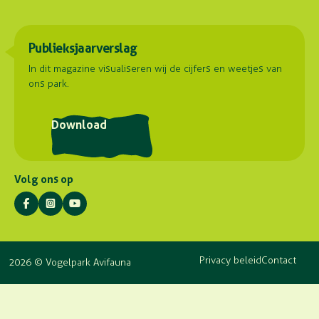
Verslaglegging
Belevenissen
Duurzaamheid
Parkadres
Onze dieren
Publieksjaarverslag
Samenwerkingen
Hoorn 59
Plattegrond
2404 HG Alphen aan den Rijn
Contact
In dit magazine visualiseren wij de cijfers en weetjes van
ons park.
Routebeschrijving
Postadres
Download
Stuyvesantlaan 23
2404 XN Alphen aan den Rijn
Volg ons op
Privacy beleid
Contact
2026 © Vogelpark Avifauna