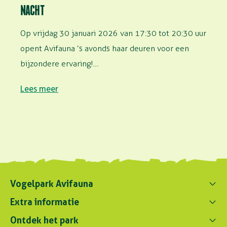
NACHT
Op vrijdag 30 januari 2026 van 17:30 tot 20:30 uur
opent Avifauna ’s avonds haar deuren voor een
bijzondere ervaring!…
Lees meer
Vogelpark Avifauna
Contact ons
Extra informatie
0172 - 256 256
Ontdek het park
Parkregelement
contact@avifauna.nl