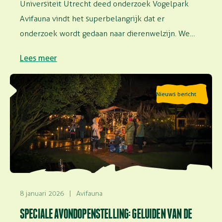
Universiteit Utrecht deed onderzoek Vogelpark
Avifauna vindt het superbelangrijk dat er
onderzoek wordt gedaan naar dierenwelzijn. We
faciliteren onderzoek in…
Lees meer
Lees meer over Speciale avondopenstelling: Geluiden
Nieuws bericht
van de nacht
8 januari 2026
|
Avifauna
SPECIALE AVONDOPENSTELLING: GELUIDEN VAN DE