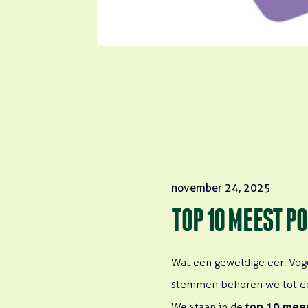
november 24, 2025
TOP 10 MEEST P
Wat een geweldige eer: Voge
stemmen behoren we tot de
top 10 mees
We staan in de