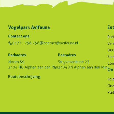
Vogelpark Avifauna
Ext
Contact ons
Par
0172 - 256 256
contact@avifauna.nl
Ver
Duu
Parkadres
Postadres
Sam
Hoorn 59
Stuyvesantlaan 23
Con
2404 HG Alphen aan den Rijn
2404 XN Alphen aan den Rijn
On
Routebeschrijving
Bel
Onz
Pla