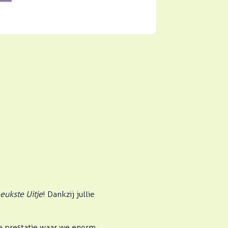
eukste Uitje
! Dankzij jullie
he prestatie waar we enorm