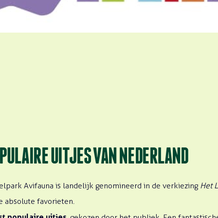
OPULAIRE UITJES VAN NEDERLAND
lpark Avifauna is landelijk genomineerd in de verkiezing
Het L
 absolute favorieten.
t populaire uitjes
, gekozen door het publiek. Een fantastisc