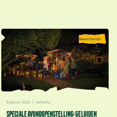
Lees meer over Speciale avondopenstelling: Geluiden
Nieuws bericht
van de nacht
8 januari 2026
|
Avifauna
SPECIALE AVONDOPENSTELLING: GELUIDEN