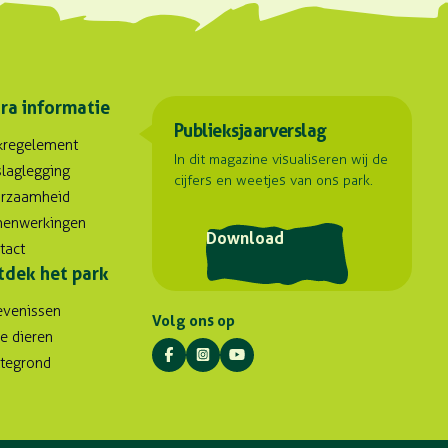
ra informatie
Publieksjaarverslag
kregelement
In dit magazine visualiseren wij de
slaglegging
cijfers en weetjes van ons park.
rzaamheid
enwerkingen
Download
tact
tdek het park
evenissen
Volg ons op
e dieren
ttegrond