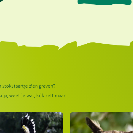
n stokstaartje zien graven?
 ja, weet je wat, kijk zelf maar!
shoornvogel
Europese oehoe