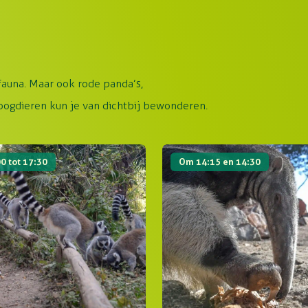
fauna. Maar ook rode panda’s,
oogdieren kun je van dichtbij bewonderen.
gebied
Meet & Greets
0 tot 17:30
Om 14:15 en 14:30