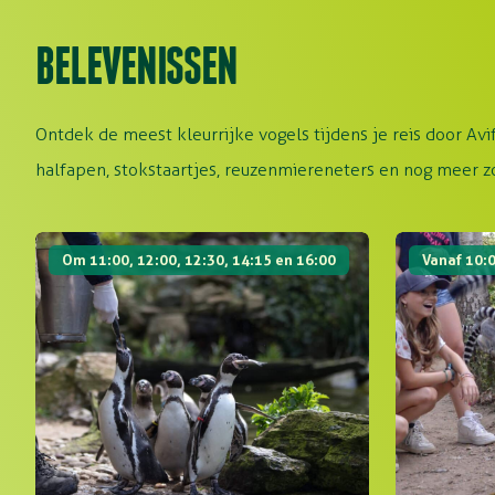
BELEVENISSEN
Ontdek de meest kleurrijke vogels tijdens je reis door Avi
halfapen, stokstaartjes, reuzenmiereneters en nog meer z
Voederpraatjes
Madagaskar
Om 11:00, 12:00, 12:30, 14:15 en 16:00
Vanaf 10:0