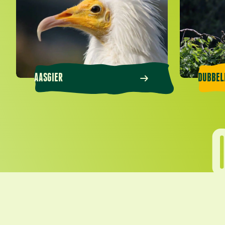
AASGIER
DUBBEL