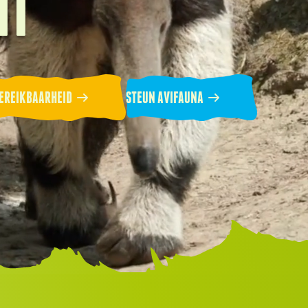
HT
EREIKBAARHEID
STEUN AVIFAUNA