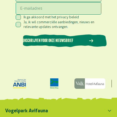
Email
Ik ga akkoord met het privacy beleid
Consent
(Vereist)
Ja, ik wil commerciële aanbiedingen, nieuws en
Consent
(Vereist)
relevante updates ontvangen.
INSCHRIJVEN VOOR ONZE NIEUWSBRIEF
Vogelpark Avifauna