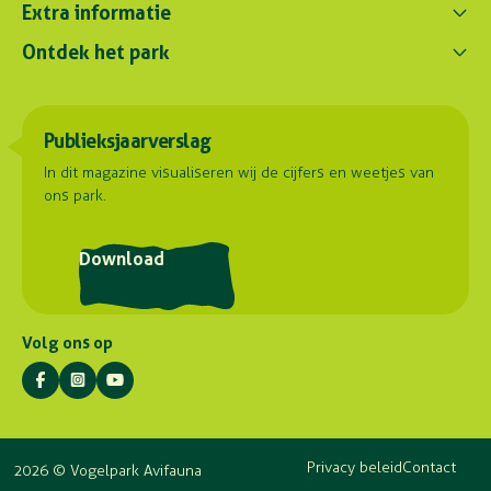
Contact ons
Extra informatie
0172 - 256 256
Ontdek het park
Parkregelement
contact@avifauna.nl
Verslaglegging
Belevenissen
Duurzaamheid
Parkadres
Onze dieren
Publieksjaarverslag
Samenwerkingen
Hoorn 59
Plattegrond
2404 HG Alphen aan den Rijn
Contact
In dit magazine visualiseren wij de cijfers en weetjes van
ons park.
Routebeschrijving
Postadres
Download
Stuyvesantlaan 23
2404 XN Alphen aan den Rijn
Volg ons op
Privacy beleid
Contact
2026 © Vogelpark Avifauna