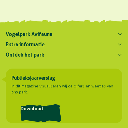
Vogelpark Avifauna
Contact ons
Extra informatie
0172 - 256 256
Ontdek het park
Parkregelement
contact@avifauna.nl
Verslaglegging
Belevenissen
Duurzaamheid
Parkadres
Onze dieren
Publieksjaarverslag
Samenwerkingen
Hoorn 59
Plattegrond
2404 HG Alphen aan den Rijn
Contact
In dit magazine visualiseren wij de cijfers en weetjes van
ons park.
Routebeschrijving
Postadres
Download
Stuyvesantlaan 23
2404 XN Alphen aan den Rijn