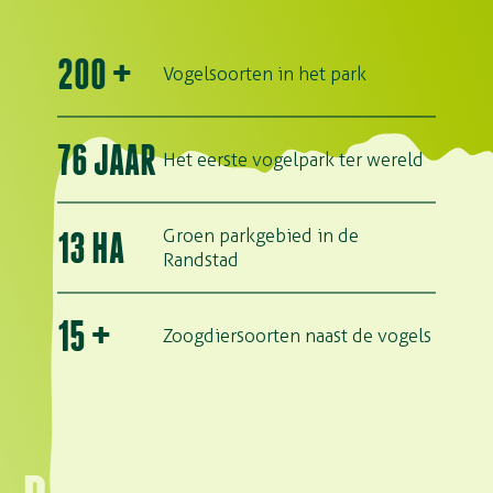
200
+
Vogelsoorten in het park
76
JAAR
Het eerste vogelpark ter wereld
Groen parkgebied in de
13
HA
Randstad
15
+
Zoogdiersoorten naast de vogels