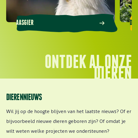
AASGIER
DUB
ONTDEK AL ONZE
DIEREN
DIERENNIEUWS
Wil jij op de hoogte blijven van het laatste nieuws? Of er
bijvoorbeeld nieuwe dieren geboren zijn? Of omdat je
wilt weten welke projecten we ondersteunen?