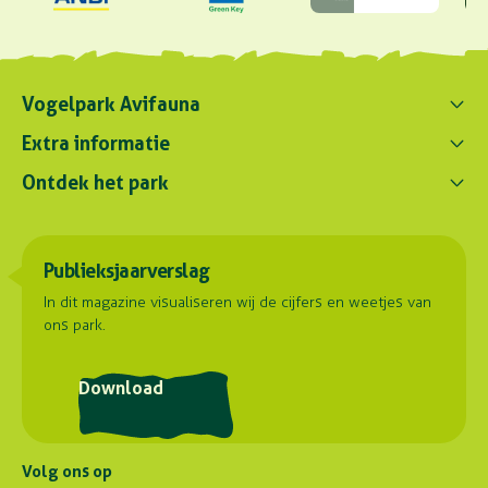
Vogelpark Avifauna
Contact ons
Extra informatie
0172 - 256 256
Ontdek het park
Parkregelement
contact@avifauna.nl
Verslaglegging
Belevenissen
Duurzaamheid
Parkadres
Onze dieren
Publieksjaarverslag
Samenwerkingen
Hoorn 59
Plattegrond
2404 HG Alphen aan den Rijn
Contact
In dit magazine visualiseren wij de cijfers en weetjes van
ons park.
Routebeschrijving
Postadres
Download
Stuyvesantlaan 23
2404 XN Alphen aan den Rijn
Volg ons op