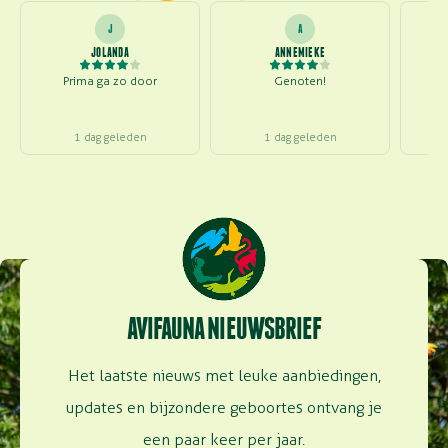
J
A
JOLANDA
ANNEMIEKE
Prima ga zo door
Genoten!
S
1 dag geleden
1 dag geleden
AVIFAUNA NIEUWSBRIEF
Het laatste nieuws met leuke aanbiedingen,
updates en bijzondere geboortes ontvang je
een paar keer per jaar.