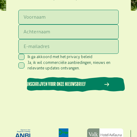
Voornaam
Achternaam
Email
Ik ga akkoord met het privacy beleid
Consent
(Vereist)
Ja, ik wil commerciële aanbiedingen, nieuws en
Consent
(Vereist)
relevante updates ontvangen.
INSCHRIJVEN VOOR ONZE NIEUWSBRIEF