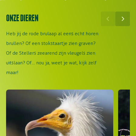
ONZE DIEREN
Heb jij de rode brulaap al eens echt horen
brullen? Of een stokstaartje zien graven?
Of de Stellers zeearend zijn vleugels zien
uitslaan? Of… nou ja, weet je wat, kijk zelf
maar!
Aasgier
Dubbele