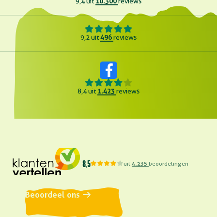
10.300
9,4 uit
reviews
496
9,2 uit
reviews
1.423
8,4 uit
reviews
8,5
uit
4.235
beoordelingen
Beoordeel ons