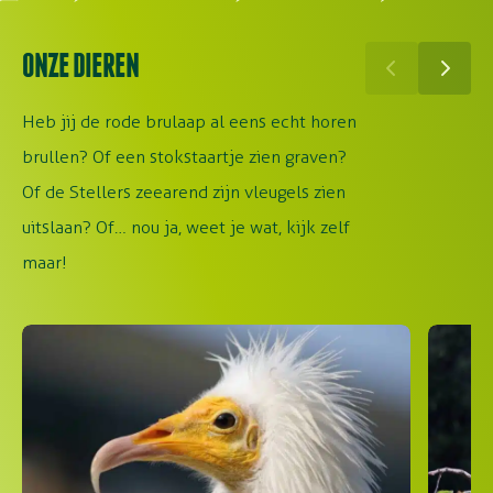
ONZE DIEREN
Heb jij de rode brulaap al eens echt horen
brullen? Of een stokstaartje zien graven?
Of de Stellers zeearend zijn vleugels zien
uitslaan? Of… nou ja, weet je wat, kijk zelf
maar!
Aasgier
Dubbele