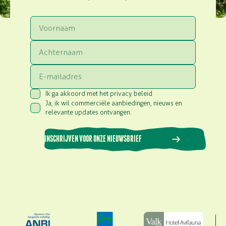
Voornaam
Achternaam
Email
Ik ga akkoord met het privacy beleid
Consent
(Vereist)
Ja, ik wil commerciële aanbiedingen, nieuws en
Consent
(Vereist)
relevante updates ontvangen.
INSCHRIJVEN VOOR ONZE NIEUWSBRIEF