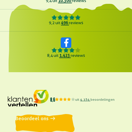
10.300
9,4 uit
reviews
496
9,2 uit
reviews
1.423
8,4 uit
reviews
8,6
uit
4.234
beoordelingen
Beoordeel ons