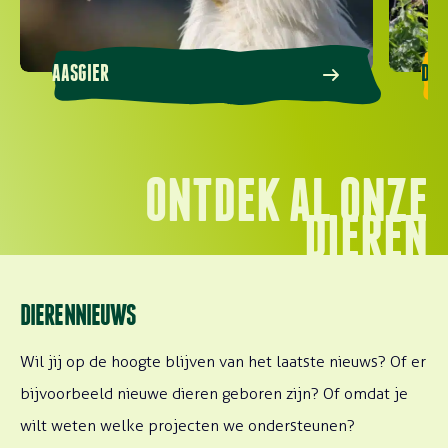
AASGIER
DUB
ONTDEK AL ONZE
DIEREN
DIERENNIEUWS
Wil jij op de hoogte blijven van het laatste nieuws? Of er
bijvoorbeeld nieuwe dieren geboren zijn? Of omdat je
wilt weten welke projecten we ondersteunen?