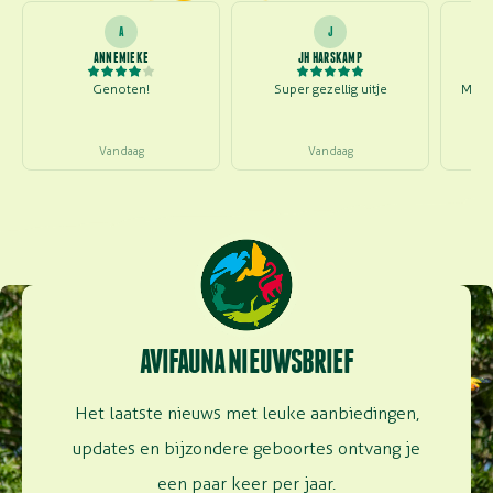
A
J
ANNEMIEKE
JH HARSKAMP
Genoten!
Super gezellig uitje
Mooi
Vandaag
Vandaag
AVIFAUNA NIEUWSBRIEF
Het laatste nieuws met leuke aanbiedingen,
updates en bijzondere geboortes ontvang je
een paar keer per jaar.