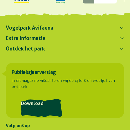
Vogelpark Avifauna
Contact ons
Extra informatie
0172 - 256 256
Ontdek het park
Parkregelement
contact@avifauna.nl
Verslaglegging
Belevenissen
Duurzaamheid
Parkadres
Onze dieren
Publieksjaarverslag
Samenwerkingen
Hoorn 59
Plattegrond
2404 HG Alphen aan den Rijn
Contact
In dit magazine visualiseren wij de cijfers en weetjes van
ons park.
Routebeschrijving
Postadres
Download
Stuyvesantlaan 23
2404 XN Alphen aan den Rijn
Volg ons op