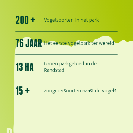
200
+
Vogelsoorten in het park
76
JAAR
Het eerste vogelpark ter wereld
Groen parkgebied in de
13
HA
Randstad
15
+
Zoogdiersoorten naast de vogels