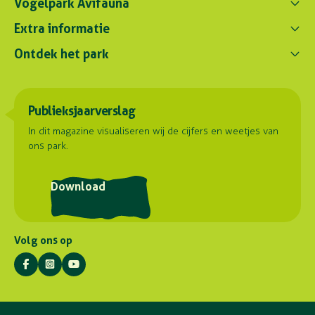
Vogelpark Avifauna
Contact ons
Extra informatie
0172 - 256 256
Ontdek het park
Parkregelement
contact@avifauna.nl
Verslaglegging
Belevenissen
Duurzaamheid
Parkadres
Onze dieren
Publieksjaarverslag
Samenwerkingen
Hoorn 59
Plattegrond
2404 HG Alphen aan den Rijn
Contact
In dit magazine visualiseren wij de cijfers en weetjes van
ons park.
Routebeschrijving
Postadres
Download
Stuyvesantlaan 23
2404 XN Alphen aan den Rijn
Volg ons op