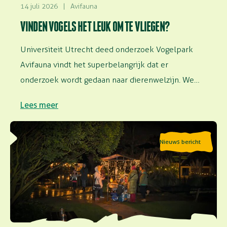
14 juli 2026
|
Avifauna
VINDEN VOGELS HET LEUK OM TE VLIEGEN?
Universiteit Utrecht deed onderzoek Vogelpark
Avifauna vindt het superbelangrijk dat er
onderzoek wordt gedaan naar dierenwelzijn. We
faciliteren onderzoek in…
Lees meer
Lees meer over Speciale avondopenstelling: Geluiden
Nieuws bericht
van de nacht