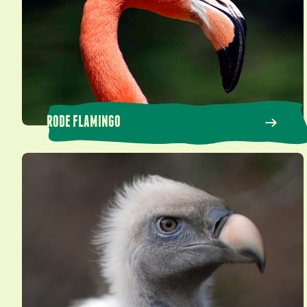
RODE FLAMINGO
Rüppells gier