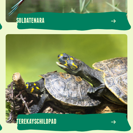
SOLDATENARA
Terekayschildpad
TEREKAYSCHILDPAD