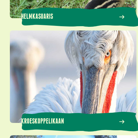
HELMKASUARIS
Kroeskoppelikaan
KROESKOPPELIKAAN