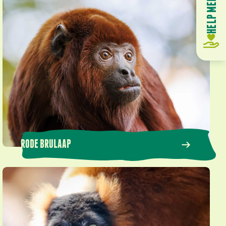
Rode brulaap
RODE BRULAAP
Rode vari