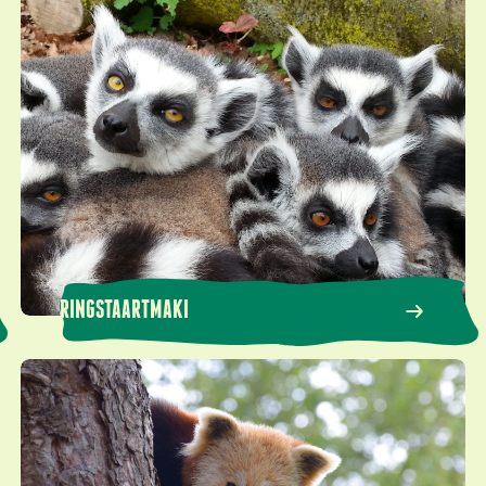
Ringstaartmaki
RINGSTAARTMAKI
Rode panda