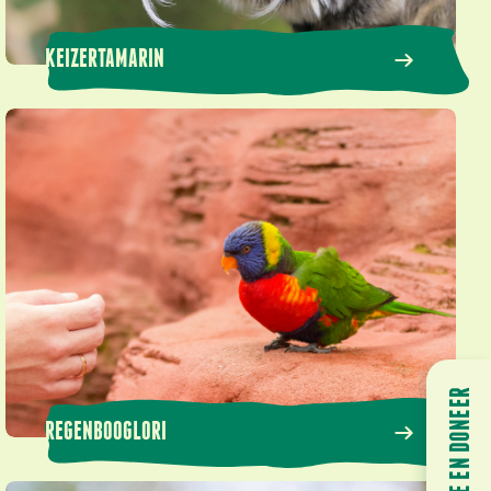
KEIZERTAMARIN
Regenbooglori
HELP MEE EN DONEER
REGENBOOGLORI