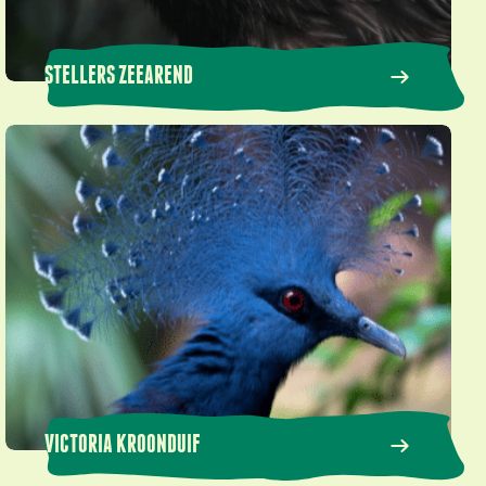
STELLERS ZEEAREND
Victoria kroonduif
VICTORIA KROONDUIF