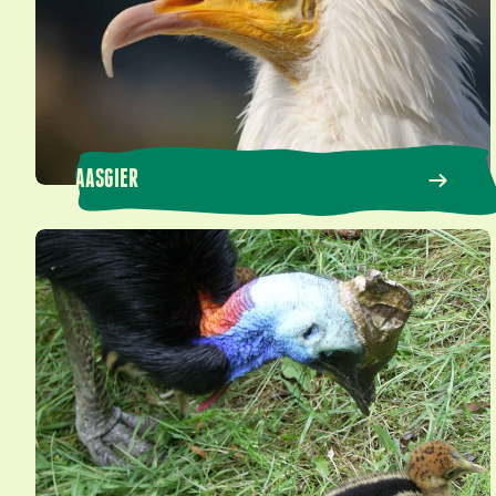
AASGIER
Helmkasuaris