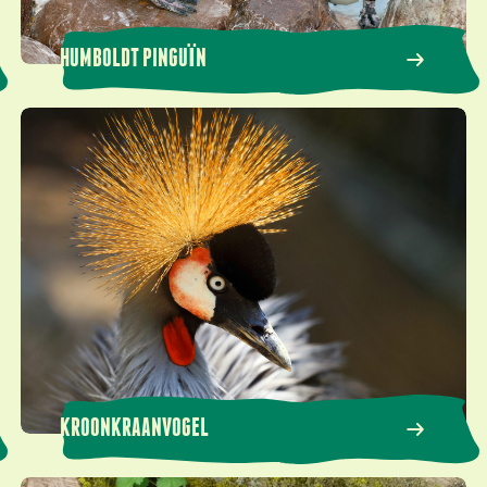
HUMBOLDT PINGUÏN
Kroonkraanvogel
KROONKRAANVOGEL