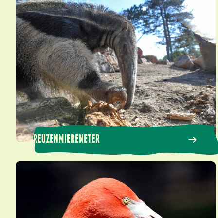
Reuzenmiereneter
REUZENMIERENETER
Rode flamingo