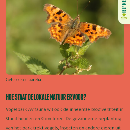
Gehakkelde aurelia
HOE STAAT DE LOKALE NATUUR ERVOOR?
Vogelpark Avifauna wil ook de inheemse biodiversiteit in
stand houden en stimuleren. De gevarieerde beplanting
van het park trekt vogels, insecten en andere dieren uit