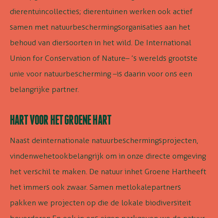
dierentuincollecties
;
dierentuinen
werken
ook
actief
samen met natuurbeschermingsorganisaties
aan het
behoud van diersoorten in het wild.
De
International
Union
for
Conservation
of Nature
– ’s werelds grootste
unie voor natuurbescherming –
is daarin voor ons een
belangrijke partner.
HART VOOR HET GROENE HART
Naast de
internationale natuurbeschermingsprojecten,
vinden
we
het
ook
belangrijk om in onze directe omgeving
het verschil te maken. De natuur in
het Groene Hart
heeft
het immers ook zwaar. Samen met
lokale
partners
pakken we projecten op die de lokale biodiversiteit