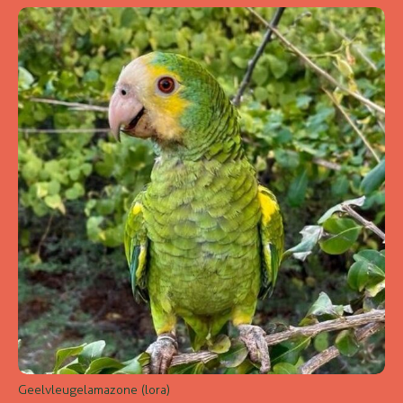
Geelvleugelamazone (lora)