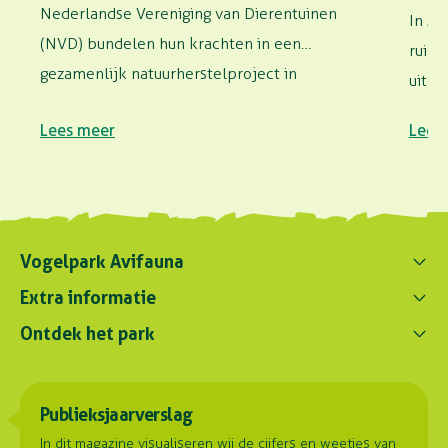
Nederlandse Vereniging van Dierentuinen
In Av
(NVD) bundelen hun krachten in een
ruim 
gezamenlijk natuurherstelproject in
uitge
Madagaskar.…
lage
Lees meer
Lees
Vogelpark Avifauna
Contact ons
Extra informatie
0172 - 256 256
Ontdek het park
Parkregelement
contact@avifauna.nl
Verslaglegging
Belevenissen
Duurzaamheid
Parkadres
Onze dieren
Publieksjaarverslag
Samenwerkingen
Hoorn 59
Plattegrond
2404 HG Alphen aan den Rijn
Contact
In dit magazine visualiseren wij de cijfers en weetjes van