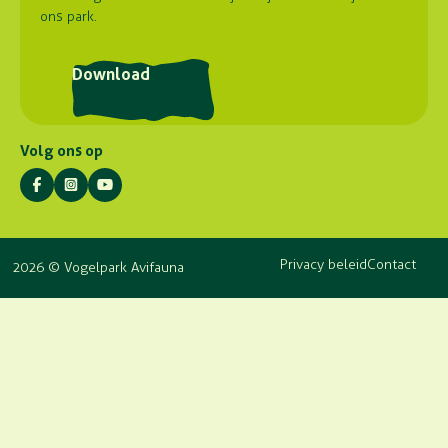
ons park.
Routebeschrijving
Postadres
Download
Stuyvesantlaan 23
2404 XN Alphen aan den Rijn
Volg ons op
Privacy beleid
Contact
2026 © Vogelpark Avifauna