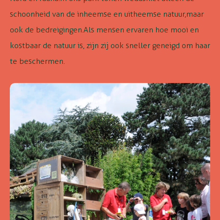
schoonheid van de inheemse en uitheemse natuur,
maar
ook de bedreigingen.
Als mensen ervaren hoe mooi en
kostbaar de natuur is, zijn zij ook sneller geneigd om haar
te beschermen.