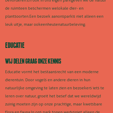
bevorderen.
En ook in ons eigen park
geven we de natuur
de ruimte
en beschermen we
lokale dier- en
plantsoorten.
Een bezoek aan
ons
park
is niet alleen een
leuk uitje, maar ook
een
heuse
natuurbeleving.
EDUCATIE
WIJ DELEN GRAAG ONZE KENNIS
Educatie vormt het bestaansrecht van een moderne
dierentuin. Door vogels en andere dieren in hun
natuurlijke omgeving te laten zien en bezoekers iets te
leren over natuur, groeit het besef dat we wereldwijd
zuinig moeten zijn op onze prachtige, maar kwetsbare
flora en fauna.
In ons park tonen we
dus
niet alleen de