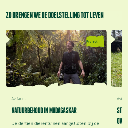
ZO BRENGEN WE DE DOELSTELLING TOT LEVEN
Lees meer over Natuurbehoud in Madagaskar
Lees me
Project
overlev
Avifauna
Avifa
NATUURBEHOUD IN MADAGASKAR
STEE
OVER
De dertien dierentuinen aangesloten bij de