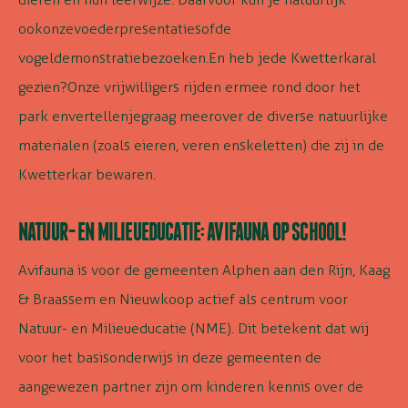
ook
onze
voederpresentaties
of
de
vogeldemonstratie
bezoeken
.
En heb je
de Kwetterkar
al
gezien?
Onze vrijwilligers rijden ermee rond
door het
park en
vertellen
je
graag meer
over de diverse natuurlijke
materialen (zoals eieren, veren en
skeletten) die zij in de
Kwetterkar bewaren.
NATUUR- EN MILIEUEDUCATIE: AVIFAUNA OP SCHOOL!
Avifauna is voor de gemeenten Alphen aan den Rijn, Kaag
& Braassem en Nieuwkoop actief als centrum voor
Natuur- en Milieueducatie (NME). Dit betekent dat wij
voor het basisonderwijs in deze gemeenten de
aangewezen partner zijn om kinderen kennis over de