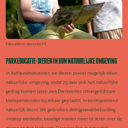
Educatieve speurtocht
PARKEDUCATIE: DIEREN IN HUN NATUURLIJKE OMGEVING
In
Avifauna
huisvesten we dieren zoveel mogelijk in
hun
natuurlijke omgeving, zodat zij daar ook hun natuurlijke
gedrag kunnen laten zien.
Diersoorten uit
vergelijkbare
biotopen
worden bij elkaar geplaatst
, in een
bijpassend
natuurlijk decor.
We gebruiken de
bijgaande
bebording
om
je
op een
leuke
, bondige manier meer te leren over de
dieren en hun leefwijze.
Daarvoor kun je natuurlijk