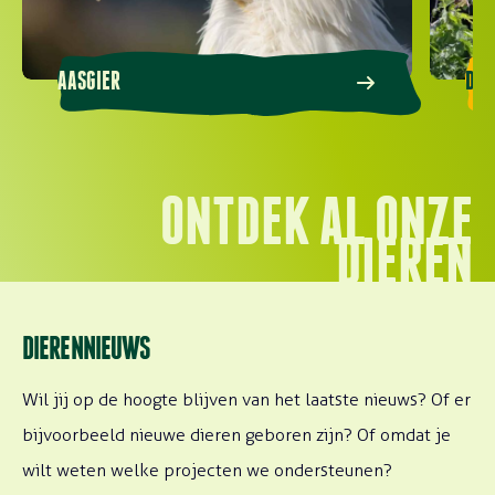
AASGIER
DUB
ONTDEK AL ONZE
DIEREN
DIERENNIEUWS
Wil jij op de hoogte blijven van het laatste nieuws? Of er
bijvoorbeeld nieuwe dieren geboren zijn? Of omdat je
wilt weten welke projecten we ondersteunen?