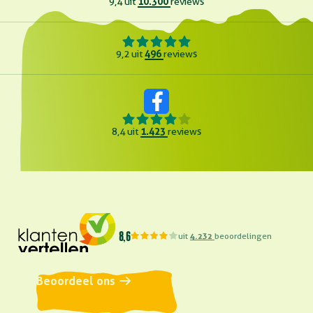
10.300
9,4 uit
reviews
496
9,2 uit
reviews
1.423
8,4 uit
reviews
8,6
uit
4.232
beoordelingen
Beoordeel ons