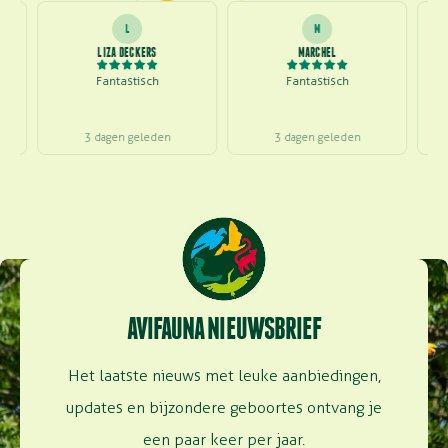
L
M
LIZA DECKERS
MARCHEL
Fantastisch
Fantastisch
3 dagen geleden
3 dagen geleden
AVIFAUNA NIEUWSBRIEF
Het laatste nieuws met leuke aanbiedingen,
updates en bijzondere geboortes ontvang je
een paar keer per jaar.