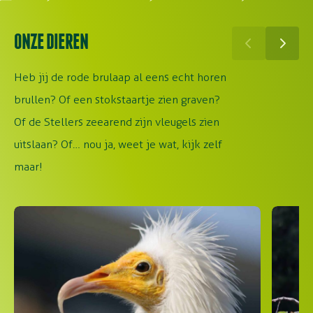
ONZE DIEREN
Heb jij de rode brulaap al eens echt horen
brullen? Of een stokstaartje zien graven?
Of de Stellers zeearend zijn vleugels zien
uitslaan? Of… nou ja, weet je wat, kijk zelf
maar!
Aasgier
Dubbele