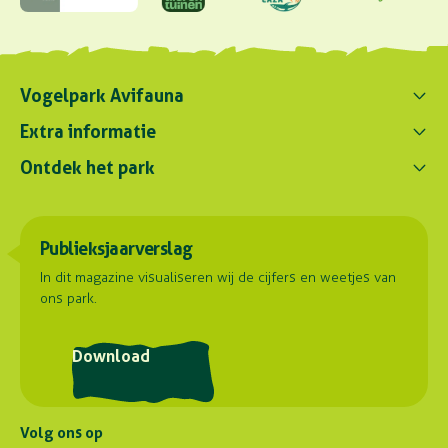
Vogelpark Avifauna
Contact ons
Extra informatie
0172 - 256 256
Ontdek het park
Parkregelement
contact@avifauna.nl
Verslaglegging
Belevenissen
Duurzaamheid
Parkadres
Onze dieren
Publieksjaarverslag
Samenwerkingen
Hoorn 59
Plattegrond
2404 HG Alphen aan den Rijn
Contact
In dit magazine visualiseren wij de cijfers en weetjes van
ons park.
Routebeschrijving
Postadres
Download
Stuyvesantlaan 23
2404 XN Alphen aan den Rijn
Volg ons op