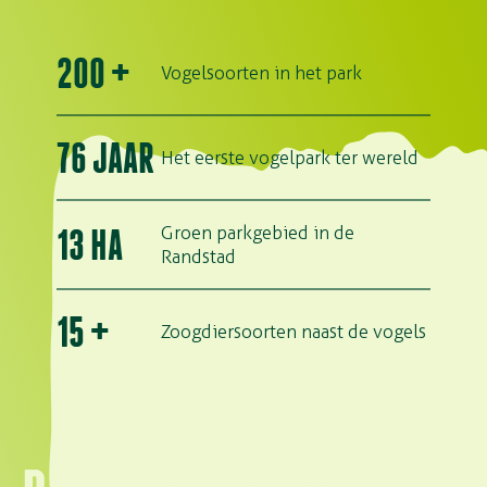
200
+
Vogelsoorten in het park
76
JAAR
Het eerste vogelpark ter wereld
Groen parkgebied in de
13
HA
Randstad
15
+
Zoogdiersoorten naast de vogels