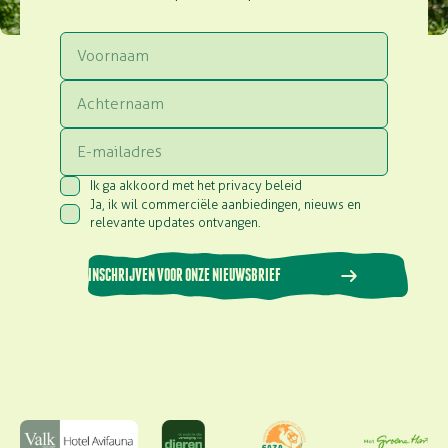
Voornaam
Achternaam
Email
Ik ga akkoord met het privacy beleid
Consent
(Vereist)
Ja, ik wil commerciële aanbiedingen, nieuws en
Consent
(Vereist)
relevante updates ontvangen.
INSCHRIJVEN VOOR ONZE NIEUWSBRIEF