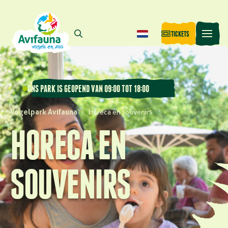
TICKETS
ONS PARK IS GEOPEND VAN 09:00 TOT 18:00
Vogelpark Avifauna
|
Horeca en souvenirs
HORECA EN
SOUVENIRS