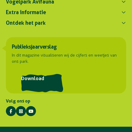
Vogelpark Avifauna
Contact ons
Extra informatie
0172 - 256 256
Ontdek het park
Parkregelement
contact@avifauna.nl
Verslaglegging
Belevenissen
Duurzaamheid
Parkadres
Onze dieren
Publieksjaarverslag
Samenwerkingen
Hoorn 59
Plattegrond
2404 HG Alphen aan den Rijn
Contact
In dit magazine visualiseren wij de cijfers en weetjes van
ons park.
Routebeschrijving
Postadres
Download
Stuyvesantlaan 23
2404 XN Alphen aan den Rijn
Volg ons op