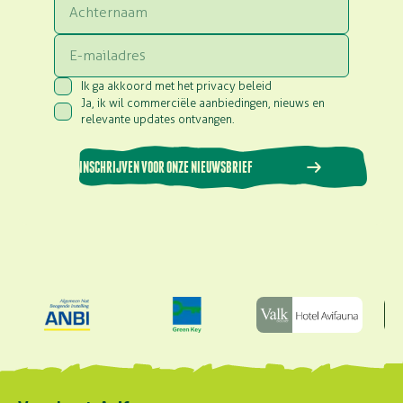
Achternaam
Email
Ik ga akkoord met het privacy beleid
Consent
(Vereist)
Ja, ik wil commerciële aanbiedingen, nieuws en
Consent
(Vereist)
relevante updates ontvangen.
INSCHRIJVEN VOOR ONZE NIEUWSBRIEF